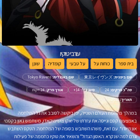
עורבי טוקיו
בית ספר
,
כוחות על
,
על טבעי
,
קומדיה
,
שונן
שם ביפנית:
東京レイヴンズ
שם באנגלית:
Tokyo Ravens
סה"כ פרקים:
24
סיוג גיל:
14+
אורך פרק:
24 דקות
תאריך:
2013
במהלך מלחמת העולם השנייה, יפן ביקשה לסובב את גל המלחמה
באמצעות קסם וגייסה את עזרתו של יאקו צושימיקאדו, משתמש גאון בקסמי
אונמייודו*. עם זאת, משהו השתבש בסופה של המלחמה. הטקס השתבש
וגרם למה שנקרא :האסון הגדול” והשאיר את טוקיו כחממה של פעילות