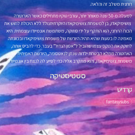
רוחנית משלב זה והלאה.
למעלה מ-50 שנה מאוחר יותר, עורבי טוקיו מתחילים כאשר הארוטורה
צושימיקאדו, בן למשפחת צושימיקאדו היוקרתיתנולד ללא היכולת לחוש את
הכוח הרוחני, הוא הותקף על ידי סוזוקה, משתמשת אונמייודו עוצמתית. היא
מאמינה לו בטעות שהיא תהיה היורשת של משפחת צושימיקאדו ובכוונתה
לחוקק את הטקס עצמו שהוביל ל”אסון הגדול” בעבר. כדי להביס אותה,
הארוטורה ממלא הבטחת ילדות שנתן לנאטסומה, היורשת האמיתית של
משפחת צושימיקאדו, והוא מתקרב אליה כדי לסייע לה לנצח בין אונמייודו.
סטטיסטיקה
קרדיט
fantasysubs