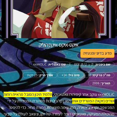
איקס-איקס-איקס הוליק
מדע בדיוני ופנטזיה
שם ביפנית:
XXX ホリック
שם באנגלית:
xxxHOLiC
סה"כ פרקים:
37
סיוג גיל:
14+
אורך פרק:
25 דקות
תאריך:
2006
xxxHOLiC עוקב אחר קימיהירו וואטאנוקי,
תלמיד תיכון הסובל מראיית רוחות
ושדים (יוקאי) המטרידים אותו
. הוא נקלע לחנות מסתורית המנוהלת על ידי
המכשפה יוקו איצ’יהארה, המגשימה משאלות תמורת מחיר. כדי להיפטר
מהיכולת המעיקה, וואטאנוקי הופך לעוזרה של יוקו, ונשאב לעולם על-טבעי